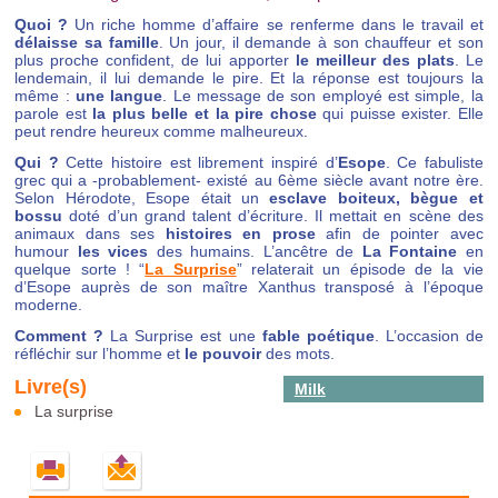
Quoi ?
Un riche homme d’affaire se renferme dans le travail et
délaisse sa famille
. Un jour, il demande à son chauffeur et son
plus proche confident, de lui apporter
le meilleur des plats
. Le
lendemain, il lui demande le pire. Et la réponse est toujours la
même :
une langue
. Le message de son employé est simple, la
parole est
la plus belle et la pire chose
qui puisse exister. Elle
peut rendre heureux comme malheureux.
Qui ?
Cette histoire est librement inspiré d’
Esope
. Ce fabuliste
grec qui a -probablement- existé au 6ème siècle avant notre ère.
Selon Hérodote, Esope était un
esclave boiteux, bègue et
bossu
doté d’un grand talent d’écriture. Il mettait en scène des
animaux dans ses
histoires en prose
afin de pointer avec
humour
les vices
des humains. L’ancêtre de
La Fontaine
en
quelque sorte ! “
La Surprise
” relaterait un épisode de la vie
d’Esope auprès de son maître Xanthus transposé à l’époque
moderne.
Comment ?
La Surprise est une
fable poétique
. L’occasion de
réfléchir sur l’homme et
le pouvoir
des mots.
Milk
La surprise