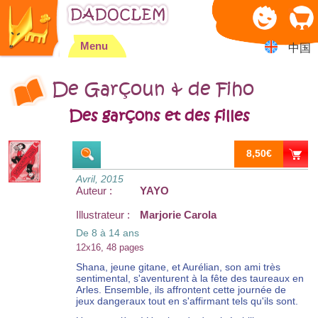
Jump to navigation
Menu
中国
De Garçoun & de Fiho
Des garçons et des filles
8,50€
Avril, 2015
Auteur :
YAYO
Illustrateur :
Marjorie Carola
De 8 à 14 ans
12x16, 48 pages
Shana, jeune gitane, et Aurélian, son ami très
sentimental, s'aventurent à la fête des taureaux en
Arles. Ensemble, ils affrontent cette journée de
jeux dangeraux tout en s'affirmant tels qu'ils sont.