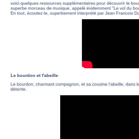
voici quelques ressources supplémentaires pour découvrir le bour
superbe morceau de musique, appelé évidemment "Le vol du bou
En tout, écoutez-le, superbement interprété par
Jean Francois D
Le bourdon et l'abeille
Le bourdon, charmant compagnon, et sa cousine l'abeille, dans le
détente.