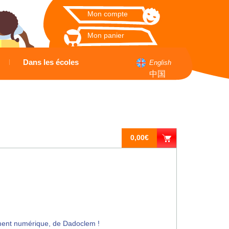
Mon compte
Mon panier
Dans les écoles
English
中国
0,00€
ement numérique, de Dadoclem !