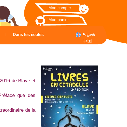
Mon compte
Mon panier
Dans les écoles
English
中国
 2016 de Blaye et
 Préface que des
raordinaire de la