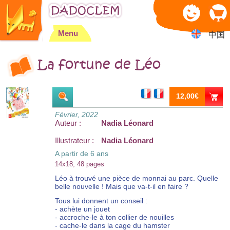
Jump to navigation
Menu
中国
La fortune de Léo
12,00€
Février, 2022
Auteur :
Nadia Léonard
Illustrateur :
Nadia Léonard
A partir de 6 ans
14x18, 48 pages
Léo à trouvé une pièce de monnai au parc. Quelle
belle nouvelle ! Mais que va-t-il en faire ?
Tous lui donnent un conseil :
- achète un jouet
- accroche-le à ton collier de nouilles
- cache-le dans la cage du hamster