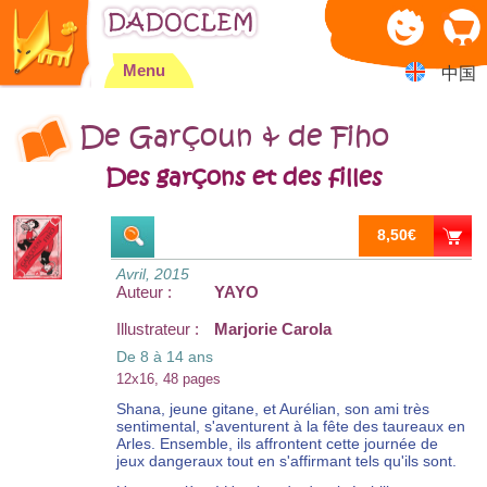
Jump to navigation
Menu
中国
De Garçoun & de Fiho
Des garçons et des filles
8,50€
Avril, 2015
Auteur :
YAYO
Illustrateur :
Marjorie Carola
De 8 à 14 ans
12x16, 48 pages
Shana, jeune gitane, et Aurélian, son ami très
sentimental, s'aventurent à la fête des taureaux en
Arles. Ensemble, ils affrontent cette journée de
jeux dangeraux tout en s'affirmant tels qu'ils sont.