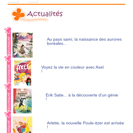
Actualités
Au pays sami, la naissance des aurores
boréales...
Voyez la vie en couleur avec Axel
!
Erik Satie... à la découverte d'un génie
!
Arlette, la nouvelle Poule-itzer est arrivée
!