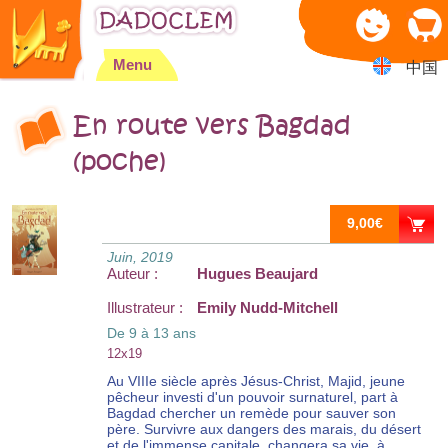
Jump to navigation
Menu
中国
En route vers Bagdad
(poche)
9,00€
Juin, 2019
Auteur :
Hugues Beaujard
Illustrateur :
Emily Nudd-Mitchell
De 9 à 13 ans
12x19
Au VIIIe siècle après Jésus-Christ, Majid, jeune
pêcheur investi d'un pouvoir surnaturel, part à
Bagdad chercher un remède pour sauver son
père. Survivre aux dangers des marais, du désert
et de l'immense capitale, changera sa vie, à