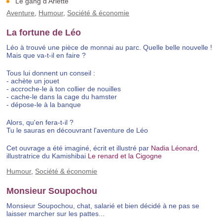
Le gang d'Arlette
Aventure
,
Humour
,
Société & économie
La fortune de Léo
Léo à trouvé une pièce de monnai au parc. Quelle belle nouvelle !
Mais que va-t-il en faire ?
Tous lui donnent un conseil :
- achète un jouet
- accroche-le à ton collier de nouilles
- cache-le dans la cage du hamster
- dépose-le à la banque
Alors, qu'en fera-t-il ?
Tu le sauras en découvrant l'aventure de Léo
Cet ouvrage a été imaginé, écrit et illustré par
Nadia Léonard
,
illustratrice du Kamishibai
Le renard et la Cigogne
Humour
,
Société & économie
Monsieur Soupochou
Monsieur Soupochou, chat, salarié et bien décidé à ne pas se
laisser marcher sur les pattes...